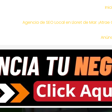
Inic
Agencia de SEO Local en Lloret de Mar: ¡Atrae
Anúnc