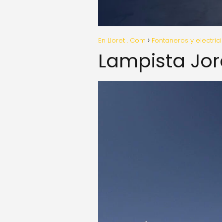
En Lloret . Com
Fontaneros y electric
Lampista Jor