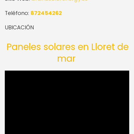
Teléfono:
872454262
UBICACIÓN
Paneles solares en Lloret de
mar