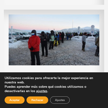
Utilizamos cookies para ofrecerte la mejor experiencia en
Luis Navacerrada García
nuestra web.
Puedes aprender más sobre qué cookies utilizamos o
desactivarlas en los
ajustes
.
Calefacción y Aire acondicionado en
Aceptar
Rechazar
Ajustes
Lloret Consigue los mejores servicios de