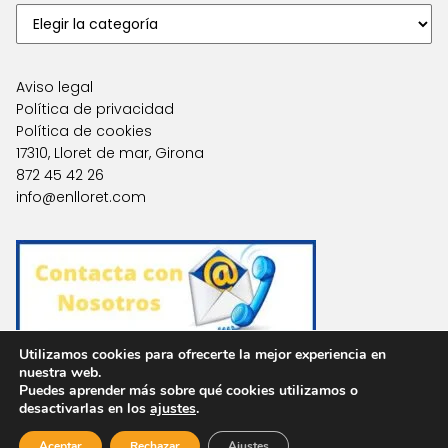
Aviso legal
Política de privacidad
Política de cookies
17310, Lloret de mar, Girona
872 45 42 26
info@enlloret.com
Utilizamos cookies para ofrecerte la mejor experiencia en
nuestra web.
Puedes aprender más sobre qué cookies utilizamos o
Agencias en Otras Localidades
desactivarlas en los
ajustes
.
Aceptar
Rechazar
Ajustes