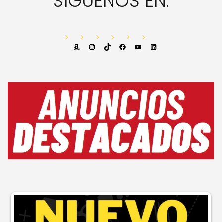
SÍGUENOS EN:
Amazon
Instagram
TikTok
Facebook
YouTube
LinkedIn