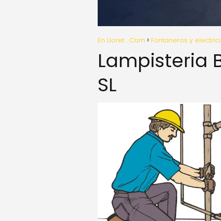
En Lloret . Com
Fontaneros y electric
Lampisteria 
SL