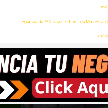
Inic
Agencia de SEO Local en Lloret de Mar: ¡Atrae
Anúnc