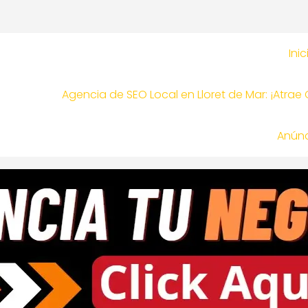
Inic
Agencia de SEO Local en Lloret de Mar: ¡Atrae
Anúnc