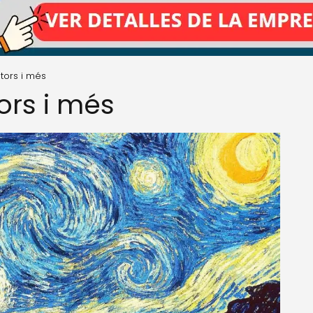
ntors i més
ors i més