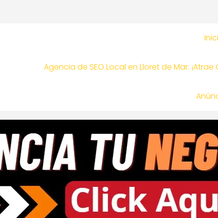
Inic
Agencia de SEO Local en Lloret de Mar: ¡Atrae
Anúnc