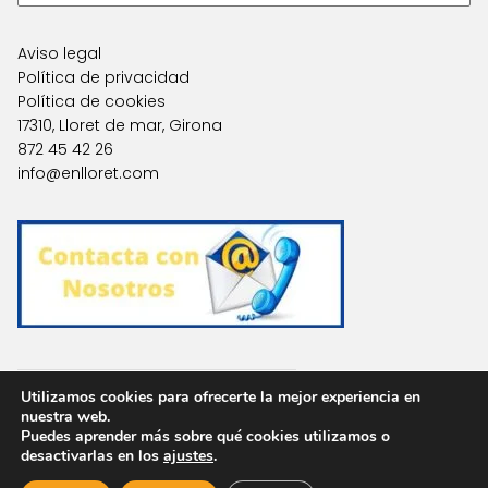
Aviso legal
Política de privacidad
Política de cookies
17310, Lloret de mar, Girona
872 45 42 26
info@enlloret.com
Agencias en Otras Localidades
Utilizamos cookies para ofrecerte la mejor experiencia en
nuestra web.
Puedes aprender más sobre qué cookies utilizamos o
Optimized by Seraphinite Accelerator
desactivarlas en los
ajustes
.
Turns on site high speed to be attractive for people and search engines.