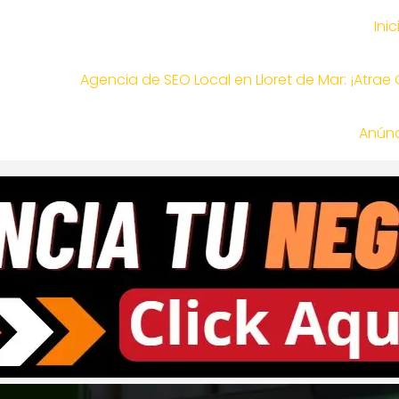
Inic
Agencia de SEO Local en Lloret de Mar: ¡Atrae
Anúnc