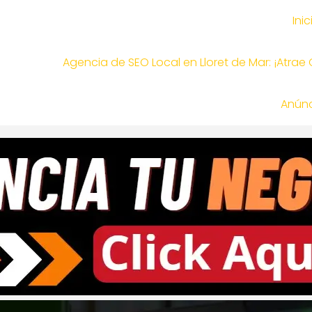
Inic
Agencia de SEO Local en Lloret de Mar: ¡Atrae
Anúnc