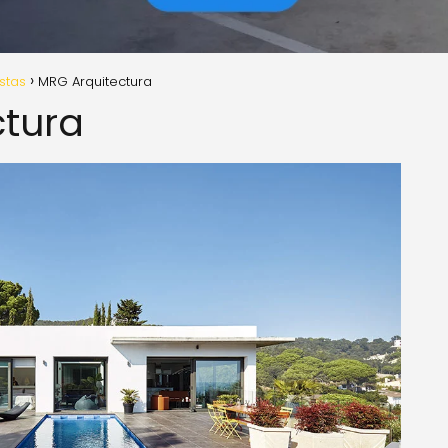
istas
MRG Arquitectura
ctura