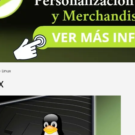
 Linux
x