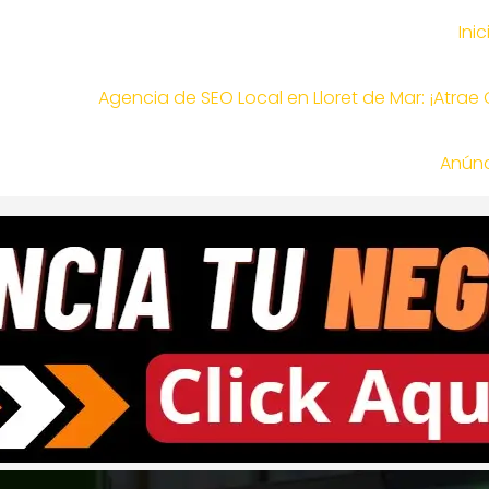
Inic
Agencia de SEO Local en Lloret de Mar: ¡Atrae
Anúnc