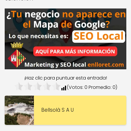
¡Haz clic para puntuar esta entrada!
(Votos:
0
Promedio:
0
)
Bellsolà S A U