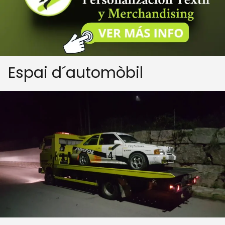
Espai d´automòbil