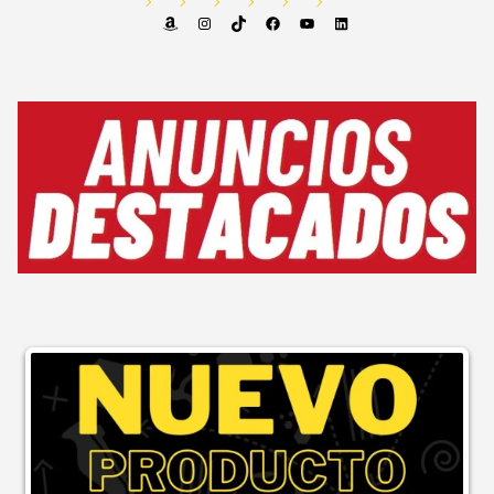
Amazon
Instagram
TikTok
Facebook
YouTube
LinkedIn