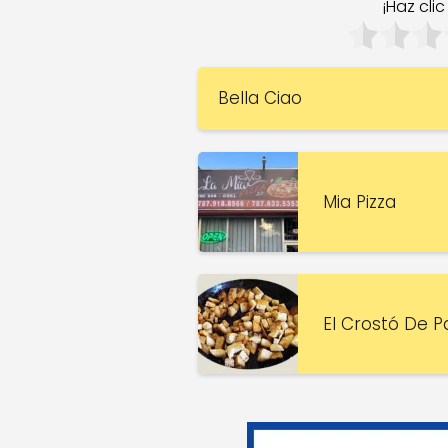
¡Haz cli
Bella Ciao
Mia Pizza
El Crostó De P