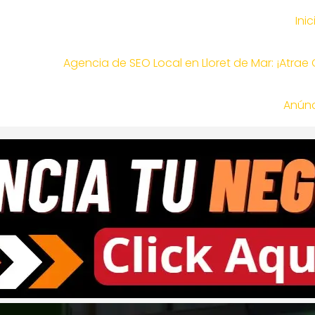
Inic
Agencia de SEO Local en Lloret de Mar: ¡Atrae
Anúnc