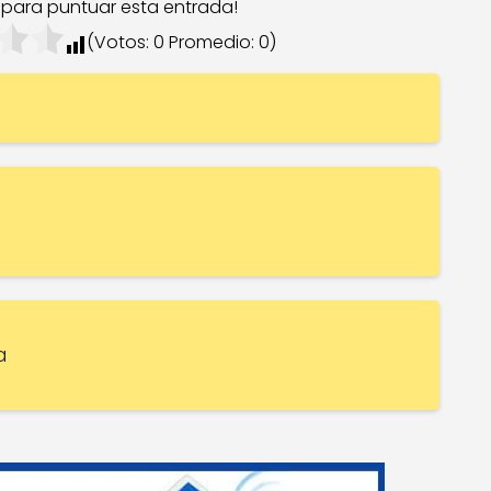
c para puntuar esta entrada!
(Votos:
0
Promedio:
0
)
a