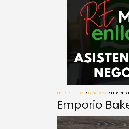
En Lloret . Com
Panadería
Emporio 
Emporio Bak