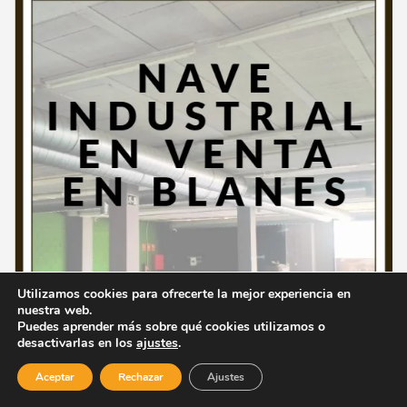
Utilizamos cookies para ofrecerte la mejor experiencia en
nuestra web.
Puedes aprender más sobre qué cookies utilizamos o
desactivarlas en los
ajustes
.
Aceptar
Rechazar
Ajustes