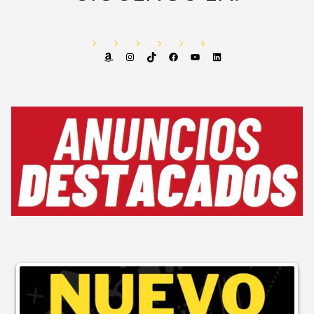
Amazon
Instagram
TikTok
Facebook
YouTube
LinkedIn