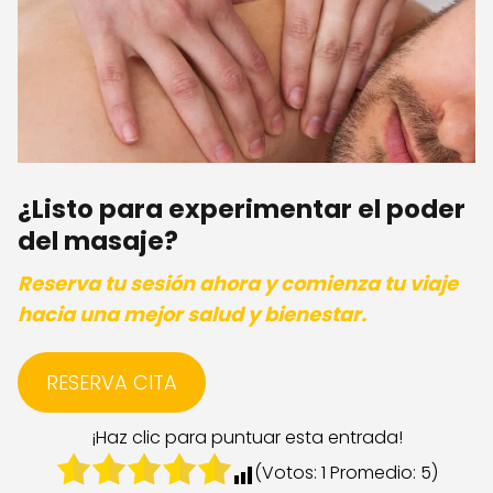
¿Listo para experimentar el poder
del masaje?
Reserva tu sesión ahora y comienza tu viaje
hacia una mejor salud y bienestar.
RESERVA CITA
¡Haz clic para puntuar esta entrada!
(Votos:
1
Promedio:
5
)