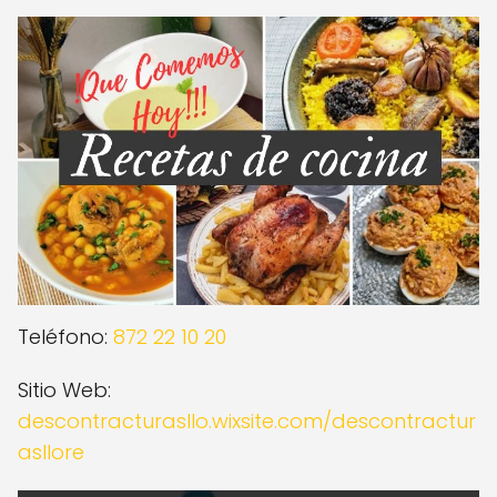
Teléfono:
872 22 10 20
Sitio Web:
descontracturasllo.wixsite.com/descontractur
asllore