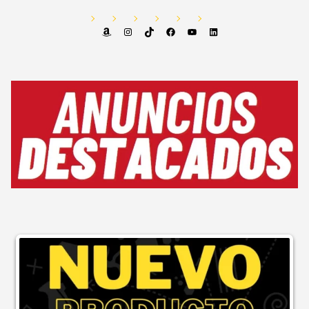
Amazon
Instagram
TikTok
Facebook
YouTube
LinkedIn