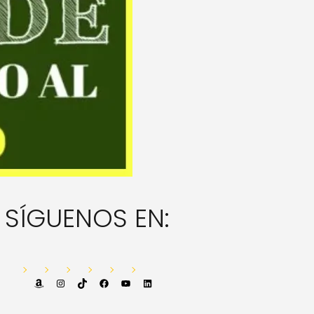
SÍGUENOS EN:
Amazon
Instagram
TikTok
Facebook
YouTube
LinkedIn