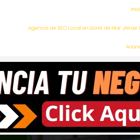
Inic
Agencia de SEO Local en Lloret de Mar: ¡Atrae
Anúnc