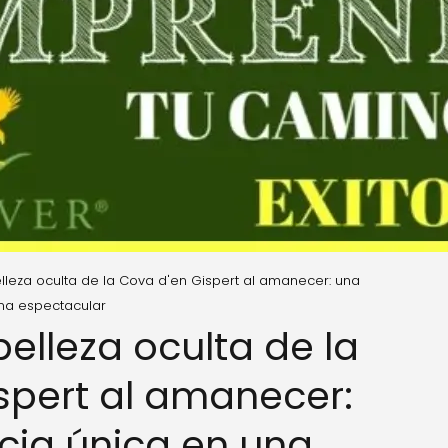
lleza oculta de la Cova d'en Gispert al amanecer: una
na espectacular
elleza oculta de la
spert al amanecer:
cia única en una