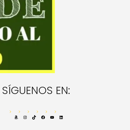
SÍGUENOS EN:
Amazon
Instagram
TikTok
Facebook
YouTube
LinkedIn