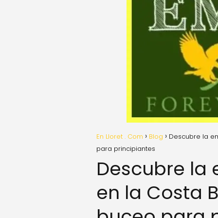
En Lloret . Com
Blog
Descubre la em
para principiantes
Descubre la
en la Costa B
buceo para p