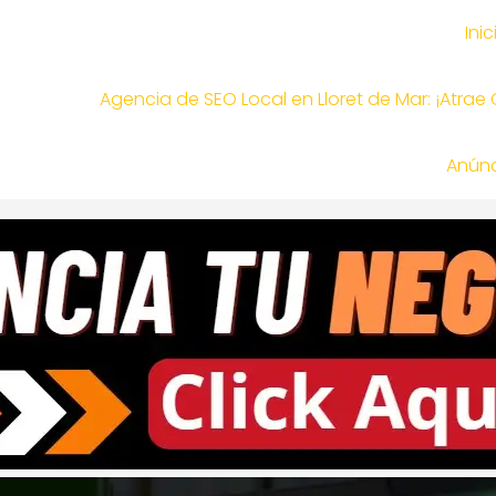
Inic
Agencia de SEO Local en Lloret de Mar: ¡Atrae
Anúnc