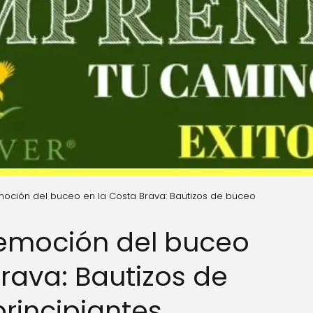
oción del buceo en la Costa Brava: Bautizos de buceo
 emoción del buceo
rava: Bautizos de
rincipiantes