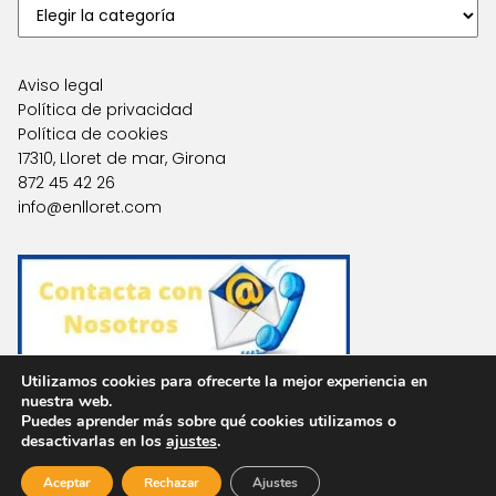
Aviso legal
Política de privacidad
Política de cookies
17310, Lloret de mar, Girona
872 45 42 26
info@enlloret.com
Utilizamos cookies para ofrecerte la mejor experiencia en
nuestra web.
Puedes aprender más sobre qué cookies utilizamos o
Agencias en Otras Localidades
desactivarlas en los
ajustes
.
Aceptar
Rechazar
Ajustes