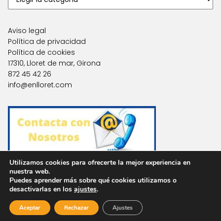
Aviso legal
Política de privacidad
Política de cookies
17310, Lloret de mar, Girona
872 45 42 26
info@enlloret.com
Utilizamos cookies para ofrecerte la mejor experiencia en
nuestra web.
Puedes aprender más sobre qué cookies utilizamos o
Agencias en Otras Localidades
desactivarlas en los
ajustes
.
Aceptar
Rechazar
Ajustes