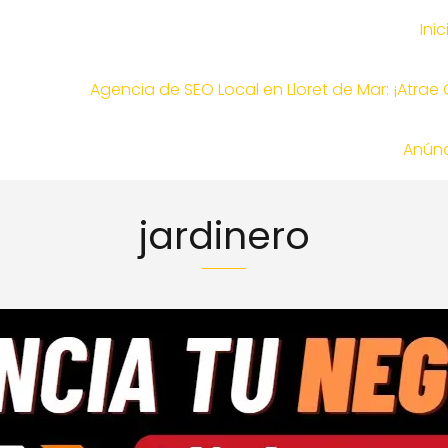
Inic
Agencia de SEO Local en Lloret de Mar: ¡Atrae
Anúnc
jardinero