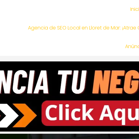
Inic
Agencia de SEO Local en Lloret de Mar: ¡Atrae
Anúnc