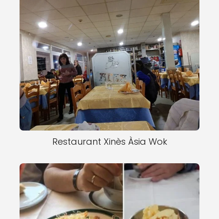
Restaurant Xinès Àsia Wok