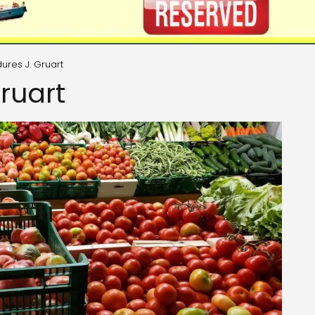
ures J. Gruart
ruart