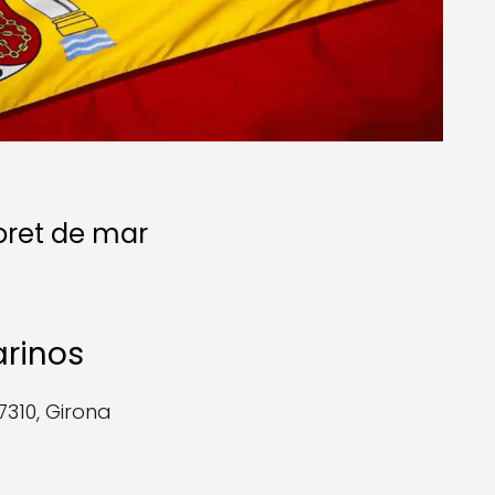
oret de mar
arinos
310, Girona