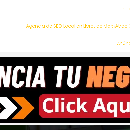
Inic
Agencia de SEO Local en Lloret de Mar: ¡Atrae
Anúnc