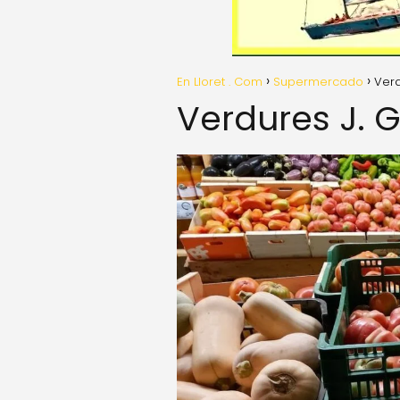
En Lloret . Com
Supermercado
Verd
Verdures J. G