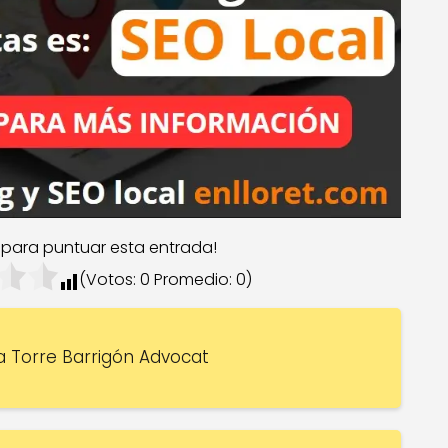
c para puntuar esta entrada!
(Votos:
0
Promedio:
0
)
a Torre Barrigón Advocat