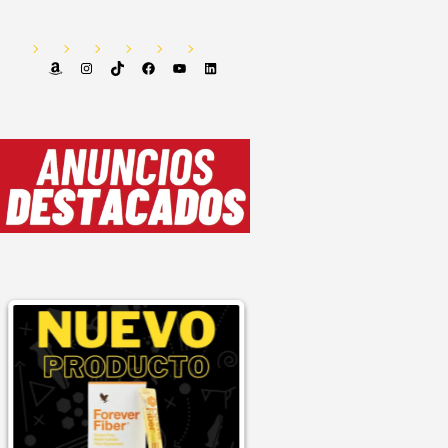
Amazon
Instagram
TikTok
Facebook
YouTube
LinkedIn