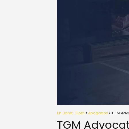
En Lloret . Com
Abogados
TGM Adv
TGM Advocat