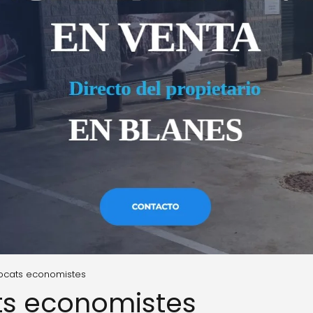
ocats economistes
s economistes