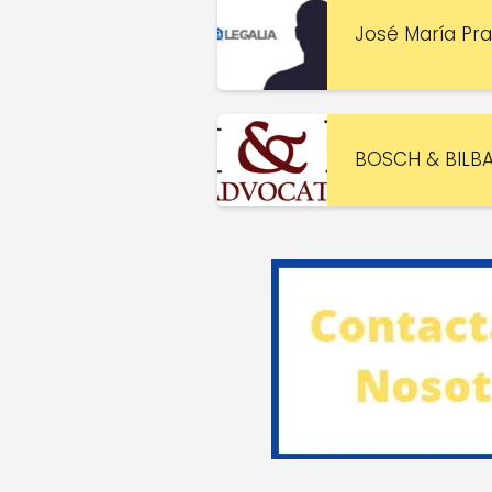
José María Pra
BOSCH & BILB