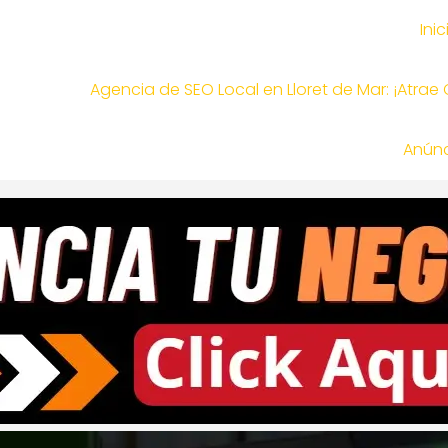
Inic
Agencia de SEO Local en Lloret de Mar: ¡Atrae
Anúnc