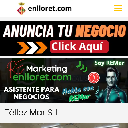
Téllez Mar S L