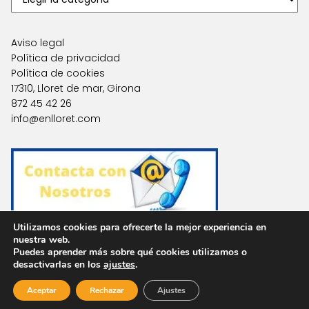
Aviso legal
Política de privacidad
Política de cookies
17310, Lloret de mar, Girona
872 45 42 26
info@enlloret.com
Utilizamos cookies para ofrecerte la mejor experiencia en
nuestra web.
Puedes aprender más sobre qué cookies utilizamos o
Agencias en Otras Localidades
desactivarlas en los
ajustes
.
Aceptar
Rechazar
Ajustes