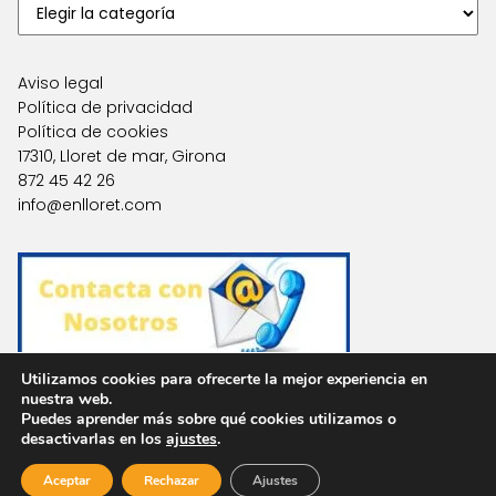
Aviso legal
Política de privacidad
Política de cookies
17310, Lloret de mar, Girona
872 45 42 26
info@enlloret.com
Utilizamos cookies para ofrecerte la mejor experiencia en
nuestra web.
Puedes aprender más sobre qué cookies utilizamos o
Agencias en Otras Localidades
desactivarlas en los
ajustes
.
Aceptar
Rechazar
Ajustes