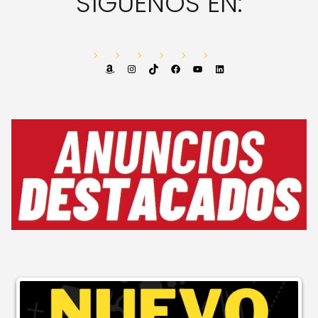
SÍGUENOS EN:
Amazon
Instagram
TikTok
Facebook
YouTube
LinkedIn