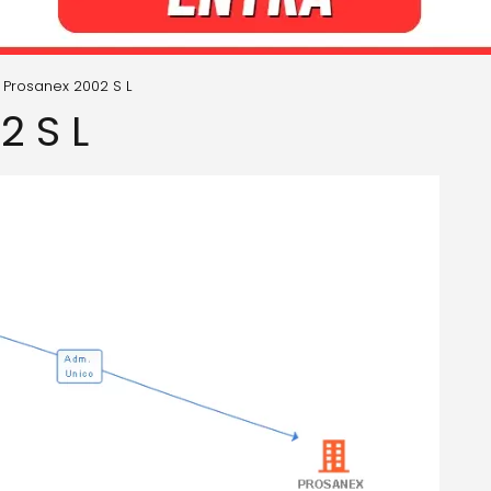
Prosanex 2002 S L
2 S L