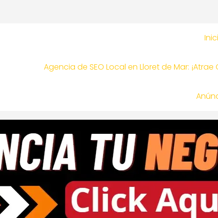
Inic
Agencia de SEO Local en Lloret de Mar: ¡Atrae
Anúnc