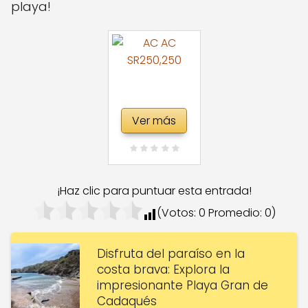
playa!
Ver más
¡Haz clic para puntuar esta entrada!
(Votos:
0
Promedio:
0
)
Disfruta del paraíso en la
costa brava: Explora la
impresionante Playa Gran de
Cadaqués