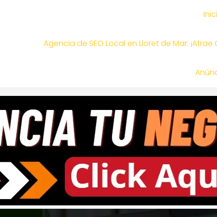
Inic
Agencia de SEO Local en Lloret de Mar: ¡Atrae
Anúnc