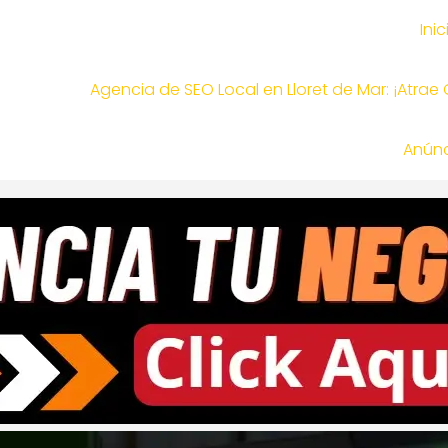
Inic
Agencia de SEO Local en Lloret de Mar: ¡Atrae
Anúnc