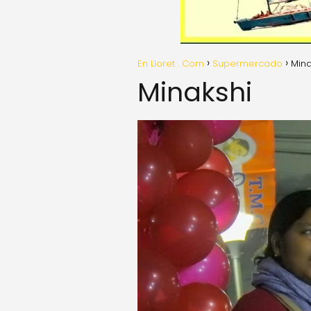
En Lloret . Com
Supermercado
Mina
Minakshi