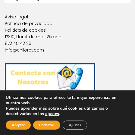
Aviso legal
Política de privacidad
Política de cookies
17310, Lloret de mar, Girona
872 45 42 26
info@enlloret.com
Utilizamos cookies para ofrecerte la mejor experiencia en
nuestra web.
Puedes aprender más sobre qué cookies utilizamos o
Agencias en Otras Localidades
desactivarlas en los
ajustes
.
Aceptar
Rechazar
Ajustes