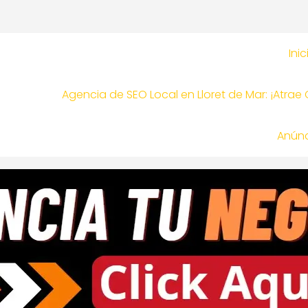
Inic
Agencia de SEO Local en Lloret de Mar: ¡Atrae
Anúnc