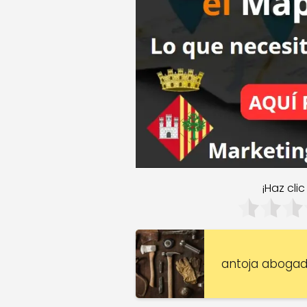
¡Haz cli
antoja aboga