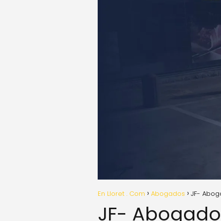
En Lloret . Com
Abogados
JF- Abog
JF- Abogado