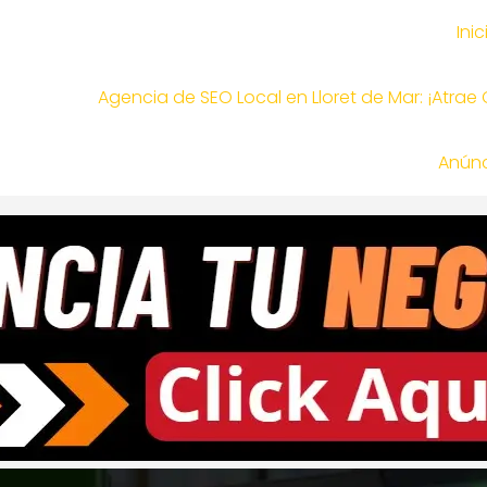
Inic
Agencia de SEO Local en Lloret de Mar: ¡Atrae
Anúnc