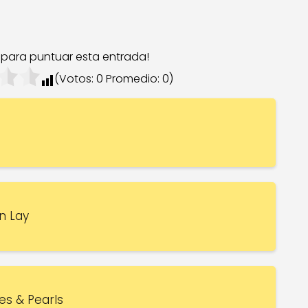
c para puntuar esta entrada!
(Votos:
0
Promedio:
0
)
an Lay
es & Pearls