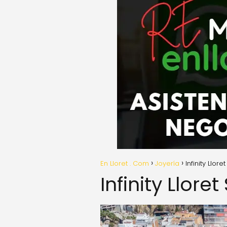
En Lloret . Com
Joyería
Infinity Lloret 
Infinity Lloret 