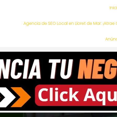
Inic
Agencia de SEO Local en Lloret de Mar: ¡Atrae
Anúnc