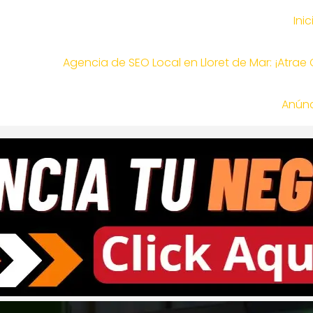
Inic
Agencia de SEO Local en Lloret de Mar: ¡Atrae
Anúnc