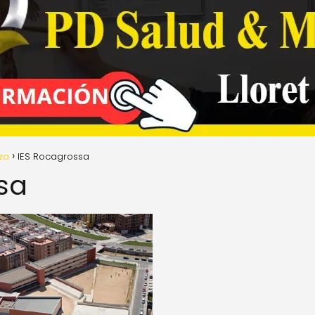
za
IES Rocagrossa
sa