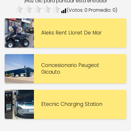
¡Haz clic para puntuar esta entrada!
(Votos:
0
Promedio:
0
)
Aleks Rent Lloret De Mar
Concesionario Peugeot
Gicauto
Etecnic Charging Station