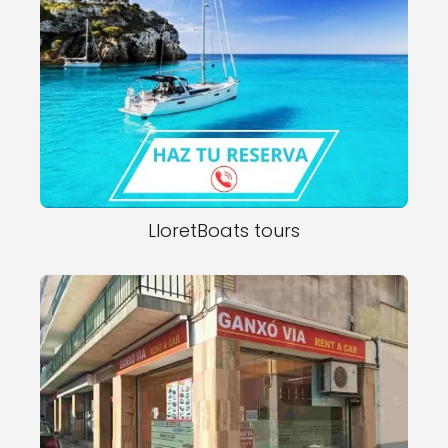
LloretBoats tours