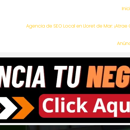
Inic
Agencia de SEO Local en Lloret de Mar: ¡Atrae
Anúnc