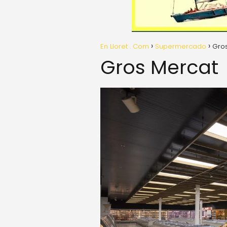
En Lloret . Com
Supermercado
Gro
Gros Mercat