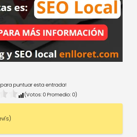
c para puntuar esta entrada!
(Votos:
0
Promedio:
0
)
vi's)