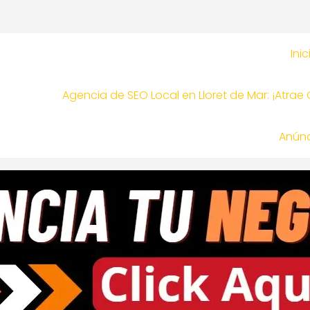
Inic
Agencia de SEO Local en Lloret de Mar: ¡Atrae
Anúnc