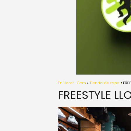
En Lloret . Com
Tienda de ropa
FRE
FREESTYLE LL