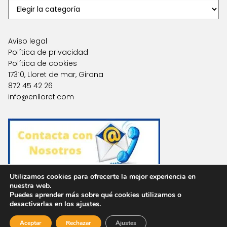
Aviso legal
Política de privacidad
Política de cookies
17310, Lloret de mar, Girona
872 45 42 26
info@enlloret.com
Utilizamos cookies para ofrecerte la mejor experiencia en
nuestra web.
Puedes aprender más sobre qué cookies utilizamos o
Agencias en Otras Localidades
desactivarlas en los
ajustes
.
Aceptar
Rechazar
Ajustes