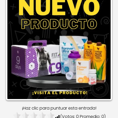
¡Haz clic para puntuar esta entrada!
(Votos:
0
Promedio:
0
)