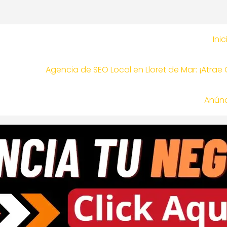
Inic
Agencia de SEO Local en Lloret de Mar: ¡Atrae
Anúnc