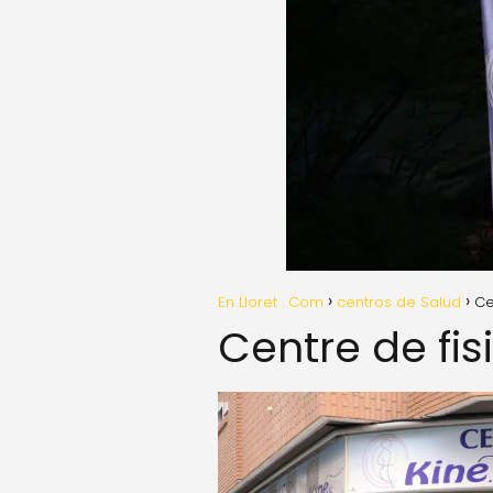
En Lloret . Com
centros de Salud
Ce
Centre de fis