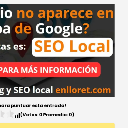
 para puntuar esta entrada!
(Votos:
0
Promedio:
0
)