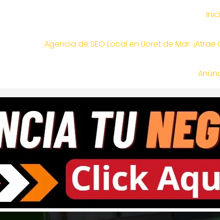
Inic
Agencia de SEO Local en Lloret de Mar: ¡Atrae
Anúnc