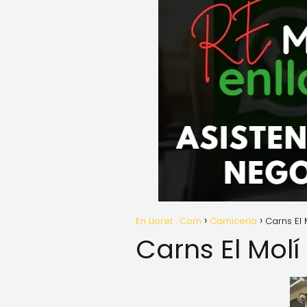
En Lloret . Com
Carnicería
Carns El 
Carns El Molí 