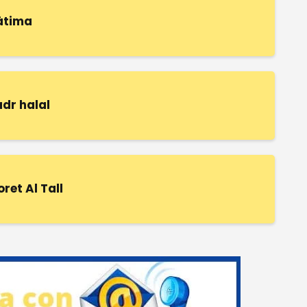
àtima
adr halal
oret Al Tall