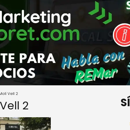
Molí Vell 2
S
Vell 2