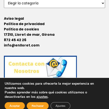
Aviso legal
Política de privacidad
Política de cookies
17310, Lloret de mar, Girona
872 45 42 26
info@enlloret.com
Utilizamos cookies para ofrecerte la mejor experiencia en
nuestra web.
Puedes aprender más sobre qué cookies utilizamos o
Agencias en Otras Localidades
desactivarlas en los
ajustes
.
Aceptar
Rechazar
Ajustes