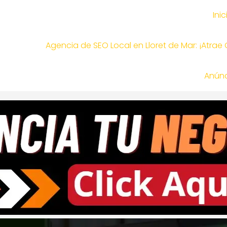
Inic
Agencia de SEO Local en Lloret de Mar: ¡Atrae
Anúnc