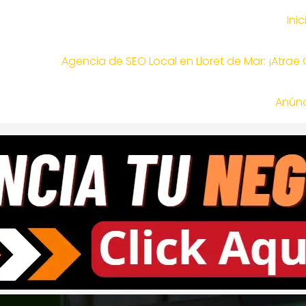
Inic
Agencia de SEO Local en Lloret de Mar: ¡Atrae
Anúnc