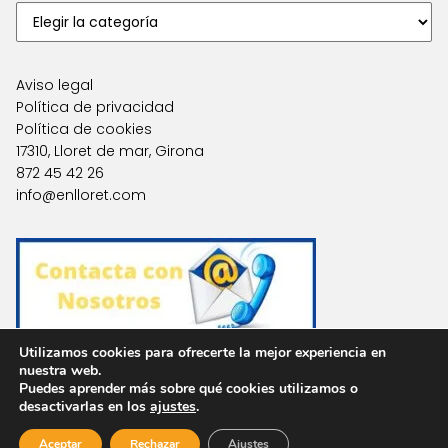
Aviso legal
Política de privacidad
Política de cookies
17310, Lloret de mar, Girona
872 45 42 26
info@enlloret.com
Utilizamos cookies para ofrecerte la mejor experiencia en
nuestra web.
Puedes aprender más sobre qué cookies utilizamos o
Agencias en Otras Localidades
desactivarlas en los
ajustes
.
Aceptar
Rechazar
Ajustes