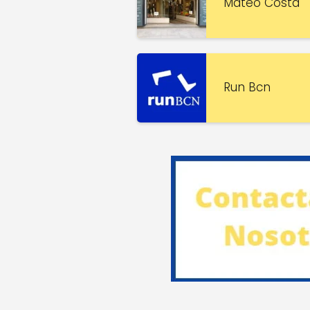
Mateo Costa
Run Bcn