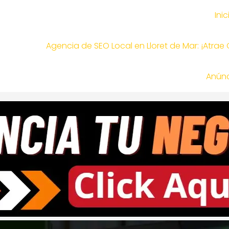
Inic
Agencia de SEO Local en Lloret de Mar: ¡Atrae
Anúnc