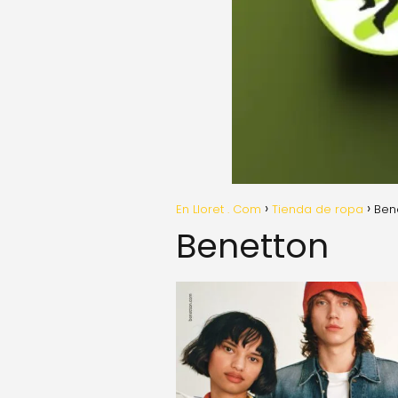
En Lloret . Com
Tienda de ropa
Ben
Benetton