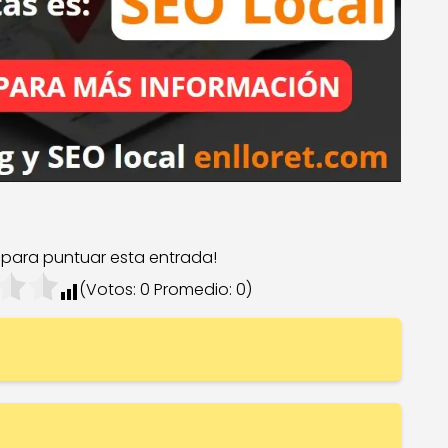
c para puntuar esta entrada!
(Votos:
0
Promedio:
0
)